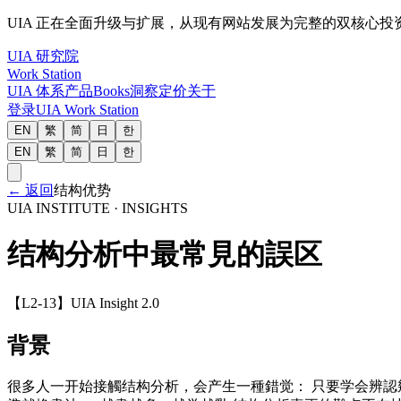
UIA 正在全面升级与扩展，从现有网站发展为完整的双核心
UIA 研究院
Work Station
UIA 体系
产品
Books
洞察
定价
关于
登录
UIA Work Station
EN
繁
简
日
한
EN
繁
简
日
한
←
返回
结构优势
UIA INSTITUTE · INSIGHTS
结构分析中最常見的誤区
【L2-13】UIA Insight 2.0
背景
很多人一开始接觸结构分析，会产生一種錯觉： 只要学会辨認幾