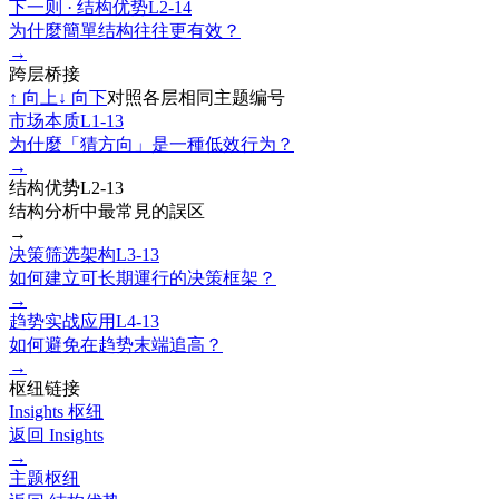
下一则 ·
结构优势
L2-14
为什麼簡單结构往往更有效？
→
跨层桥接
↑
向上
↓
向下
对照各层相同主题编号
市场本质
L1-13
为什麼「猜方向」是一種低效行为？
→
结构优势
L2-13
结构分析中最常見的誤区
→
决策筛选架构
L3-13
如何建立可长期運行的决策框架？
→
趋势实战应用
L4-13
如何避免在趋势末端追高？
→
枢纽链接
Insights 枢纽
返回 Insights
→
主题枢纽