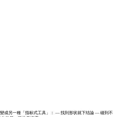
成另一種「指标式工具」： — 找到形状就下结論 — 碰到不