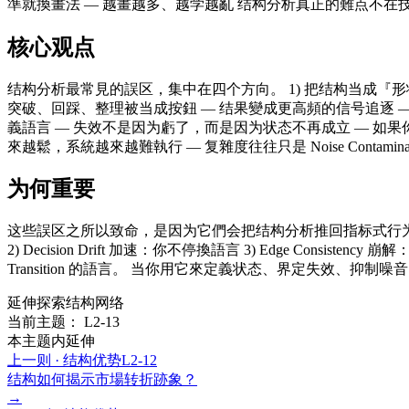
準就換畫法 — 越畫越多、越学越亂 结构分析真正的難点不
核心观点
结构分析最常見的誤区，集中在四个方向。 1) 把结构当成『形状辨识』
突破、回踩、整理被当成按鈕 — 结果變成更高頻的信号追逐 — 结构節点是 St
義語言 — 失效不是因为虧了，而是因为状态不再成立 — 如果你把失
來越鬆，系統越來越難執行 — 复雜度往往只是 Noise Conta
为何重要
这些誤区之所以致命，是因为它們会把结构分析推回指标式行为模式： —
2) Decision Drift 加速：你不停換語言 3) Edge Con
Transition 的語言。 当你用它來定義状态、界定失效、
延伸探索结构网络
当前主题： L2-13
本主题内延伸
上一则 ·
结构优势
L2-12
结构如何揭示市場转折跡象？
→