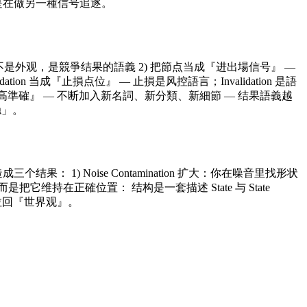
是在做另一種信号追逐。
 结构不是外观，是競爭结果的語義 2) 把節点当成『进出場信号』 —
tion 当成『止損点位』 — 止損是风控語言；Invalidation 是語
成『更高準確』 — 不断加入新名詞、新分類、新細節 — 结果語義越
稳」。
1) Noise Contamination 扩大：你在噪音里找形状
具，而是把它维持在正確位置： 结构是一套描述 State 与 State
』拉回『世界观』。