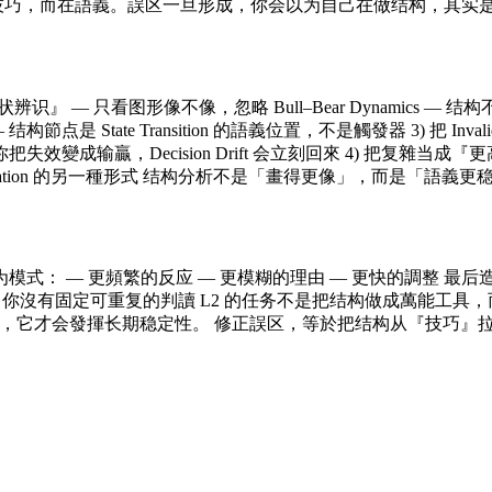
在技巧，而在語義。誤区一旦形成，你会以为自己在做结构，其实
 — 只看图形像不像，忽略 Bull–Bear Dynamics —
ate Transition 的語義位置，不是觸發器 3) 把 Invalida
效變成输贏，Decision Drift 会立刻回來 4) 把复雜当
mination 的另一種形式 结构分析不是「畫得更像」，而是「語義更
 更頻繁的反应 — 更模糊的理由 — 更快的調整 最后造成三个结果： 
sistency 崩解：你沒有固定可重复的判讀 L2 的任务不是把结构做成萬能工
抑制噪音，它才会發揮长期稳定性。 修正誤区，等於把结构从『技巧