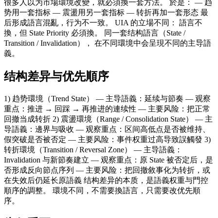
很多人以为市場環境改變，就必須換一套方法。 於是： — 趋
势用一套指标 — 震盪用另一套指标 — 转折再加一套形态 最
后形成語言混亂，行为不一致。 UIA 的立場不同： 語言不
換，但 State Priority 必須換。 同一套结构語言（State /
Transition / Invalidation）， 在不同環境中会呈現不同的主导語
義。
结构差异与优先順序
1) 趋势環境（Trend State） — 主导語義：延续与節奏 — 观察
重点：推进 → 回踩 → 再推进的連续性 — 主要风险：把正常
回撤当成转折 2) 震盪環境（Range / Consolidation State） — 主
导語義：邊界与吸收 — 观察重点：区间高低点是否被维持、
假突破是否被否定 — 主要风险：事件权重过高导致誤觸發 3)
转折環境（Transition / Reversal Zone） — 主导語義：
Invalidation 与新節奏建立 — 观察重点：原 State 被否定后，是
否形成反向節点序列 — 主要风险：把回撤敘事化为转折，或
在失效后仍延长原語義 结构差异的本质，是語義权重与門控
順序的調整。 環境不同，不需要換語言，只需要改优先順
序。