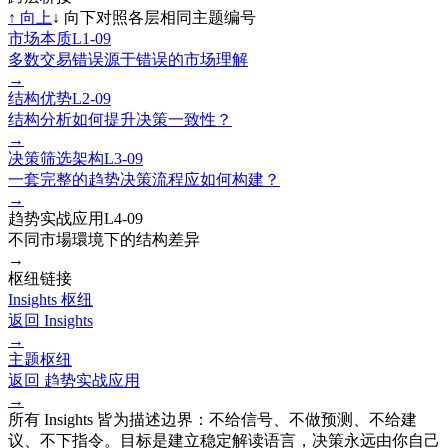
↑
向上
↓
向下
对照各层相同主题编号
市场本质
L1-09
多数交易错误源于错误的市场理解
→
结构优势
L2-09
结构分析如何提升决策一致性？
→
决策筛选架构
L3-09
一套完整的趋势决策流程应如何构建？
→
趋势实战应用
L4-09
不同市場環境下的结构差异
→
枢纽链接
Insights 枢纽
返回 Insights
→
主题枢纽
返回
趋势实战应用
→
所有 Insights 皆为描述边界：不给信号、不做预测、不给建
议、不下指令。目标是建立稳定解读语言，决策永远由你自己