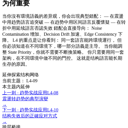
为何重要
当你沒有環境語義的差异观，你会出現典型錯配： — 在震盪
中用趋势語言追突破 — 在趋势中用区间語言反覆懷疑 — 在转
折中用延续語言否認失效 錯配会直接导向： Noise
Contamination 增加、Decision Drift 加速、Edge Consistency 下
降。 L4 的重点是让你看到： 同一套語言能跨環境運行， 但
你必須知道在不同環境下，哪一部分語義是主导。 当你能調
整 State Priority，你就不需要不断換策略。 你只需要用同一套
架构，在不同環境中做不同的門控。 这就是结构語言能长期
生存的原因。
延伸探索结构网络
当前主题： L4-09
本主题内延伸
上一则 ·
趋势实战应用
L4-08
震盪转趋势的典型演變
→
下一则 ·
趋势实战应用
L4-10
结构失效后的正確应对方式
→
跨层桥接