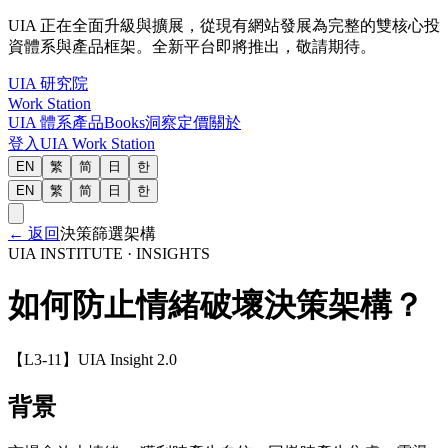
UIA 正在全面升級與擴展，從現有網站發展為完整的雙核心投
資體系與產品框架。全新平台即將推出，敬請期待。
UIA 研究院
Work Station
UIA 體系
產品
Books
洞察
定價
關於
登入
UIA Work Station
EN
繁
简
日
한
EN
繁
简
日
한
←
返回
決策篩選架構
UIA INSTITUTE · INSIGHTS
如何防止情緒破壞決策架構？
【L3-11】UIA Insight 2.0
背景