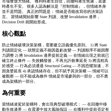
市場會放大情緒。 獲利時產生自信，回撤時產生焦慮，震盪
時產生不安。 很多人認為解法是『控制情緒』，但情緒本身
並不是問題。 真正的問題是： 情緒是否能改寫你的決策語
言。 當情緒開始影響 State 判讀、改變 Invalidation 邊界，
Decision Drift 就開始形成。
核心觀點
防止情緒破壞決策架構，需要建立語義優先原則。 1) 將 State
判讀固定化 — 狀態定義不能因盈虧改變 — 判讀順序不能因壓
力調整 2) 將 Invalidation 邊界提前定義 — 在情緒出現之前就已
確立終止條件 — 失效觸發後，不再允許敘事延長 3) 將流程高
於感受 — 行為必須通過 Structural Gating — 不因恐懼加速，不
因貪婪延長 4) 承認情緒存在，但不賦予其決策權 — 情緒可以
被觀察 — 但不能成為條件 情緒是市場參與的一部分，但不應
成為架構的一部分。
為何重要
當情緒凌駕於架構時，會出現典型破壞模式： — 在回撤中移
動失效邊界 — 在震盪中放大風險假設 — 在獲利中提前否定有