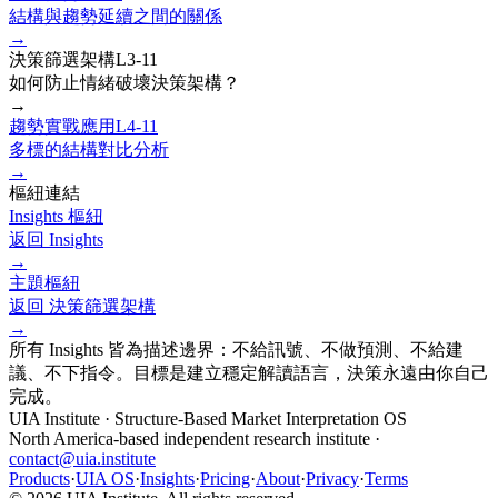
結構與趨勢延續之間的關係
→
決策篩選架構
L3-11
如何防止情緒破壞決策架構？
→
趨勢實戰應用
L4-11
多標的結構對比分析
→
樞紐連結
Insights 樞紐
返回 Insights
→
主題樞紐
返回
決策篩選架構
→
所有 Insights 皆為描述邊界：不給訊號、不做預測、不給建
議、不下指令。目標是建立穩定解讀語言，決策永遠由你自己
完成。
UIA Institute
·
Structure-Based Market Interpretation OS
North America-based independent research institute
·
contact@uia.institute
Products
·
UIA OS
·
Insights
·
Pricing
·
About
·
Privacy
·
Terms