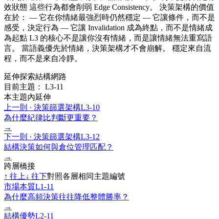
效狀態 這些行為都會削弱 Edge Consistency。 決策架構的價值
在於： — 它在你情緒最強烈時仍然穩定 — 它讓條件，而不是
感受，決定行為 — 它讓 Invalidation 成為終點，而不是情緒成
為起點 L3 的核心不是讓你沒有情緒，而是讓情緒無法重寫語
言。 當語義優先於情緒，決策架構才不會崩解。 穩定來自流
程，而不是來自冷靜。
延伸探索結構網路
目前主題： L3-11
本主題內延伸
上一則 ·
決策篩選架構
L3-10
為什麼紀律比判斷更重要？
→
下一則 ·
決策篩選架構
L3-12
結構決策如何與倉位管理匹配？
→
跨層橋接
↑
往上
↓
往下
對照各層相同主題編號
市場本質
L1-11
為什麼高頻決策往往降低整體勝率？
→
結構優勢
L2-11