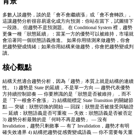
背景
多數人談趨勢，談的是「會不會繼續漲」或「會不會轉跌」。
這讓趨勢分析很容易退化成方向預測：你站在當下，試圖猜下
一段路。 但趨勢不是預測題。 在 Conditional System 裡，趨勢
更像一種「狀態延續」：當某一方的優勢可以被維持，市場就
會沿著同一個狀態語義推進。 如果你用猜測來做趨勢，你會
把趨勢變成情緒；如果你用結構來做趨勢，你會把趨勢變成判
讀。
核心觀點
結構天然適合趨勢分析，因為「趨勢」本質上就是結構的連續
性。 1) 趨勢是 State 的延續，不是單一方向 — 趨勢代表優勢
方持續控制節奏 — 你要辨識的是「狀態是否被維持」，而不
是「下一根會不會漲」 2) 結構能標定 State Transition 的關鍵節
點 — 突破：狀態切換的開始 — 回踩：狀態是否被接受與驗證
— 延續：狀態語義是否可重複 — 失效：狀態語義是否被否定
3) 趨勢分析最難的是「何時不再是趨勢」 — 沒有
Invalidation，趨勢只剩敘事 — 有了 Invalidation，趨勢才有明
確失效邊界 4) 結構把趨勢從感覺變成語義 — 你不需要每天重