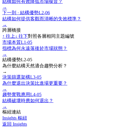
結構如何有效降低市場噪音？
→
下一則 ·
結構優勢
L2-06
結構如何提供客觀而清晰的失效標準？
→
跨層橋接
↑
往上
↓
往下
對照各層相同主題編號
市場本質
L1-05
指標為何永遠落後於市場狀態？
→
結構優勢
L2-05
為什麼結構天然適合趨勢分析？
→
決策篩選架構
L3-05
為什麼退出決策比進場更重要？
→
趨勢實戰應用
L4-05
結構破壞時應如何退出？
→
樞紐連結
Insights 樞紐
返回 Insights
→