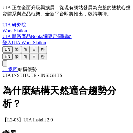
UIA 正在全面升級與擴展，從現有網站發展為完整的雙核心投
資體系與產品框架。全新平台即將推出，敬請期待。
UIA 研究院
Work Station
UIA 體系
產品
Books
洞察
定價
關於
登入
UIA Work Station
EN
繁
简
日
한
EN
繁
简
日
한
←
返回
結構優勢
UIA INSTITUTE · INSIGHTS
為什麼結構天然適合趨勢分
析？
【L2-05】UIA Insight 2.0