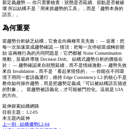
新定義趨勢 — 你只需要檢查：狀態是否延續、節點是否被破
壞 所以結構不是「用來抓趨勢的工具」，而是「趨勢本身的
語言」。
為何重要
當趨勢分析缺乏結構，它會走向兩種常見失敗： — 追逐：把
每一次加速當成趨勢確認 — 猜頂：把每一次停頓當成轉折開
始 這兩種行為的共同問題是：它們都被 Noise Contamination
推動，並最終導致 Decision Drift。 結構式趨勢分析的價值在
於： — 趨勢確認來自狀態延續，而不是情緒激動 — 趨勢失效
來自 Invalidation，而不是「看起來怪怪的」 — 你能在不同環
境下用同一套語義運行，維持 Edge Consistency L2 的核心不是
教你如何操作趨勢，而是把趨勢定義成「可以被結構語言描述
的對象」。 當趨勢被語義化，才可能被門控化。這就是 UIA
的方向。
延伸探索結構網路
目前主題： L2-05
本主題內延伸
上一則 ·
結構優勢
L2-04