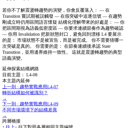
若你不了解震盪轉趨勢的演變，你會反覆落入： — 在
Transition 嘗試期被誤觸發 — 在假突破中追逐信號 — 在趨勢
剛成立時仍用區間語言懷疑 結構化理解帶來的好處是： — 你
把區間期視為語義低密度區 — 你要求連續節奏作為趨勢確認
— 你用 Invalidation 把新狀態封口，避免回到漂移 L4 要展示
的是： 市場狀態不是被宣告，而是被完成。 你不需要猜哪一
次突破是真的。 你需要的是： 在節奏連續後承認 State
Transition，並用邊界維持一致性。 這就是震盪轉趨勢的典型
語義演變。
延伸探索結構網路
目前主題： L4-08
本主題內延伸
上一則 ·
趨勢實戰應用
L4-07
轉折結構如何被識別？
→
下一則 ·
趨勢實戰應用
L4-09
不同市場環境下的結構差異
→
跨層橋接
↑
往上
↓
往下
對照各層相同主題編號