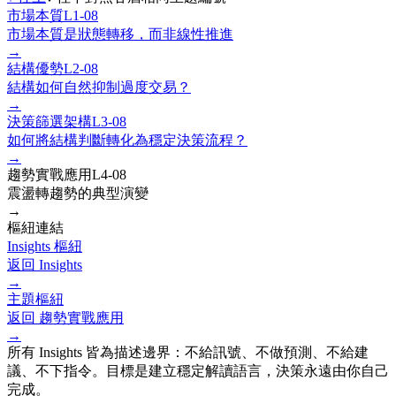
市場本質
L1-08
市場本質是狀態轉移，而非線性推進
→
結構優勢
L2-08
結構如何自然抑制過度交易？
→
決策篩選架構
L3-08
如何將結構判斷轉化為穩定決策流程？
→
趨勢實戰應用
L4-08
震盪轉趨勢的典型演變
→
樞紐連結
Insights 樞紐
返回 Insights
→
主題樞紐
返回
趨勢實戰應用
→
所有 Insights 皆為描述邊界：不給訊號、不做預測、不給建
議、不下指令。目標是建立穩定解讀語言，決策永遠由你自己
完成。