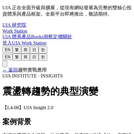
UIA 正在全面升級與擴展，從現有網站發展為完整的雙核心投
資體系與產品框架。全新平台即將推出，敬請期待。
UIA 研究院
Work Station
UIA 體系
產品
Books
洞察
定價
關於
登入
UIA Work Station
EN
繁
简
日
한
EN
繁
简
日
한
←
返回
趨勢實戰應用
UIA INSTITUTE · INSIGHTS
震盪轉趨勢的典型演變
【L4-08】UIA Insight 2.0
案例背景