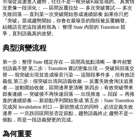
市場從震盪進入趨勢，往往不是一根突破K線造成的。 真實情
況更像一段演化： — 區間反覆拉扯 — 多次突破嘗試 — 多次
失敗回落 — 直到某一次突破開始形成連續節奏 如果你只把
『突破』當成趨勢開始，你會在最噪音的階段被反覆觸發。
結構語言把這段過程視為： 整理 State 內部的 Transition 競
爭，直到語義真的改變。
典型演變流程
第一步：整理 State 穩定存在 — 區間高低點清晰 — 事件頻繁
但語義不變 第二步：Transition 嘗試密集出現 — 突破與回落交
替 — 假突破出現並造成噪音污染 — 這階段事件多，但有效語
義低 第三步：假突破出清與語義收斂 — 反覆失敗會淘汰追逐
者 — 波動開始收斂，區間邊界更清晰 第四步：有效突破帶來
節奏連續 — 突破後不再快速回落 — 出現推進 → 回踩 → 再推
進的連續節奏 — 新節點序列開始形成 第五步：State Transition
完成與 Invalidation 封口 — 新狀態成立的同時，必須定義失效
邊界 — 一旦跌回區間並否定節點，趨勢語義終止 趨勢不是一
個點，而是一段語義變更的完成。
為何重要